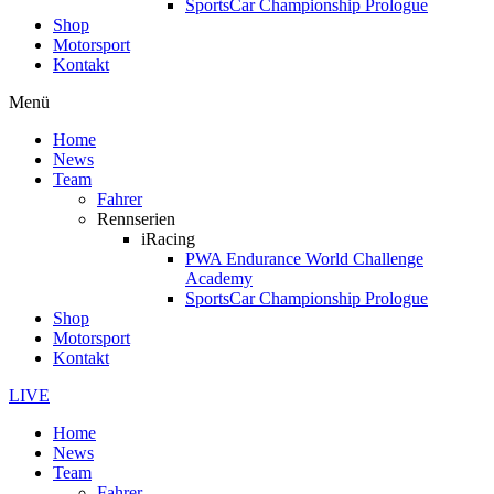
SportsCar Championship Prologue
Shop
Motorsport
Kontakt
Menü
Home
News
Team
Fahrer
Rennserien
iRacing
PWA Endurance World Challenge
Academy
SportsCar Championship Prologue
Shop
Motorsport
Kontakt
LIVE
Home
News
Team
Fahrer